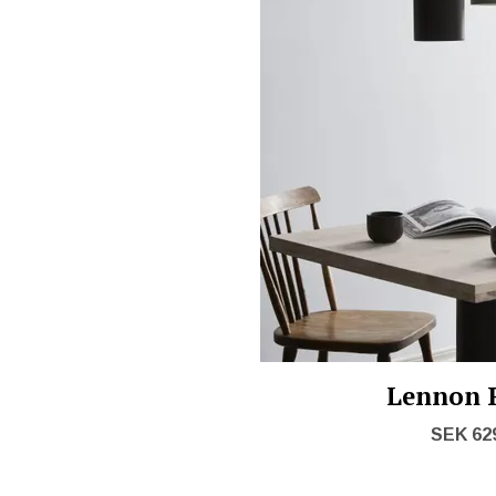
Lennon 
SEK 62