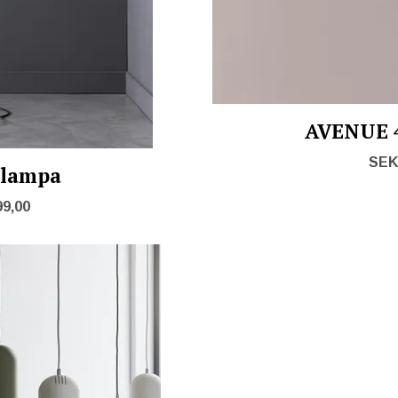
AVENUE 
SEK 
klampa
99,00