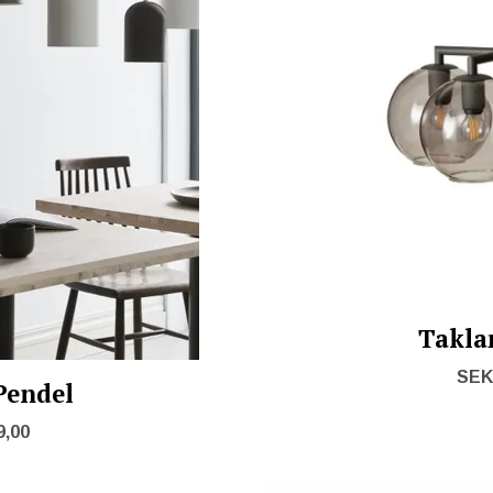
Takla
SEK 
Pendel
9,00