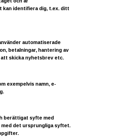
taget och är
an identifiera dig, t.ex. ditt
i använder automatiserade
on, betalningar, hantering av
r att skicka nyhetsbrev etc.
som exempelvis namn, e-
g.
och berättigat syfte med
 med det ursprungliga syftet.
ppgifter.