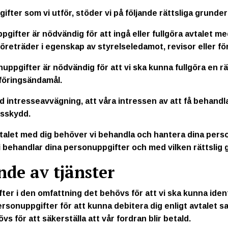
fter som vi utför, stöder vi på följande rättsliga grund
gifter är nödvändig för att ingå eller fullgöra avtalet m
reträder i egenskap av styrelseledamot, revisor eller för
ppgifter är nödvändig för att vi ska kunna fullgöra en rätts
föringsändamål.
lad intresseavvägning, att våra intressen av att få behand
etsskydd.
avtalet med dig behöver vi behandla och hantera dina pers
i behandlar dina personuppgifter och med vilken rättslig g
nde av tjänster
ter i den omfattning det behövs för att vi ska kunna ident
sonuppgifter för att kunna debitera dig enligt avtalet sa
 för att säkerställa att vår fordran blir betald.