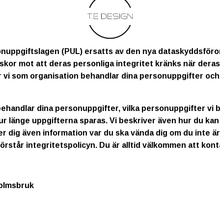
onuppgiftslagen (PUL) ersatts av den nya dataskyddsför
skor mot att deras personliga integritet kränks när dera
 vi som organisation behandlar dina personuppgifter och 
 behandlar dina personuppgifter, vilka personuppgifter vi b
ur länge uppgifterna sparas. Vi beskriver även hur du k
ger dig även information var du ska vända dig om du inte ä
 förstår integritetspolicyn. Du är alltid välkommen att kon
holmsbruk