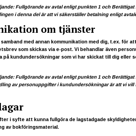
ljande: Fullgörande av avtal enligt punkten 1 och Berättigat 
ngen i denna del är att vi säkerställer betalning enligt avtal
kation om tjänster
 samband med annan kommunikation med dig, t.ex. för att t
hetsbrev som skickas via e-post. Vi behandlar även personu
a på kundundersökningar som vi har skickat till dig eller 
ljande: Fullgörande av avtal enligt punkten 1 och Berättigat 
ing av personuppgifter i kundundersökningar är att vi vill få 
lagar
er i syfte att kunna fullgöra de lagstadgade skyldigheter 
ng av bokföringsmaterial.