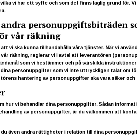
ka vi har ett syfte och som det finns laglig grund för. Vi 
ra.
 andra personuppgiftsbiträden 
ör vår räkning
r att vi ska kunna tillhandahålla våra tjänster. När vi anv
år räkning, reglerar vi i avtal att leverantören (personu
ndamål som vi bestämmer och på särskilda instruktioner 
dina personuppgifter som vi inte uttryckligen talat om fö
antörens hantering av personuppgifter ska vara säker och 
er
 om hur vi behandlar dina personuppgifter. Sådan informati
behandling av personuppgifter, är du välkommen att konta
r du även andra rättigheter i relation till dina personuppgi