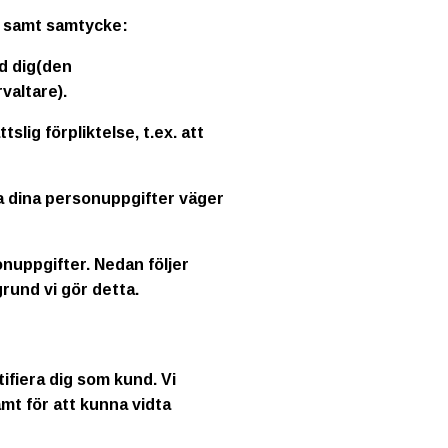
er samt samtycke:
ed dig(den
valtare).
lig förpliktelse, t.ex. att
la dina personuppgifter väger
onuppgifter. Nedan följer
rund vi gör detta.
ifiera dig som kund. Vi
mt för att kunna vidta