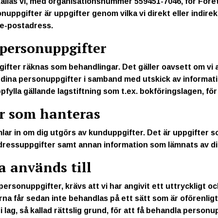
kallas vi, med organisationsnummer 559451-7046, för Före
ppgifter är uppgifter genom vilka vi direkt eller indirekt k
 e-postadress.
 personuppgifter
pgifter räknas som behandlingar. Det gäller oavsett om v
r dina personuppgifter i samband med utskick av informati
pfylla gällande lagstiftning som t.ex. bokföringslagen, fö
er som hanteras
lar in om dig utgörs av kunduppgifter. Det är uppgifter 
ressuppgifter samt annan information som lämnats av di
a används till
 personuppgifter, krävs att vi har angivit ett uttryckligt 
a får sedan inte behandlas på ett sätt som är oförenligt
 lag, så kallad rättslig grund, för att få behandla personu