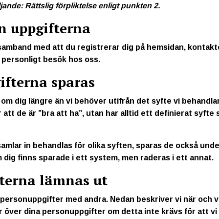
jande: Rättslig förpliktelse enligt punkten 2.
in uppgifterna
i samband med att du registrerar dig på hemsidan, konta
m personligt besök hos oss.
ifterna sparas
om dig längre än vi behöver utifrån det syfte vi behandlar
att de är ”bra att ha”, utan har alltid ett definierat syfte 
mlar in behandlas för olika syften, sparas de också under 
 dig finns sparade i ett system, men raderas i ett annat.
fterna lämnas ut
a personuppgifter med andra. Nedan beskriver vi när och var
ar över dina personuppgifter om detta inte krävs för att v