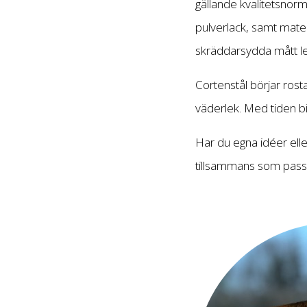
gällande kvalitetsnorm
pulverlack, samt materi
skräddarsydda mått le
Cortenstål börjar rost
väderlek. Med tiden bi
Har du egna idéer elle
tillsammans som passar