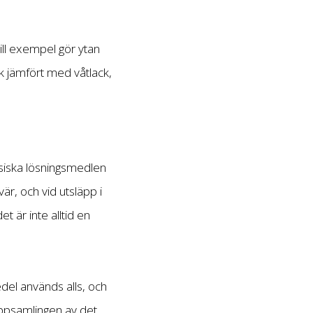
ll exempel gör ytan
ck jämfört med våtlack,
assiska lösningsmedlen
är, och vid utsläpp i
 är inte alltid en
del används alls, och
uppsamlingen av det