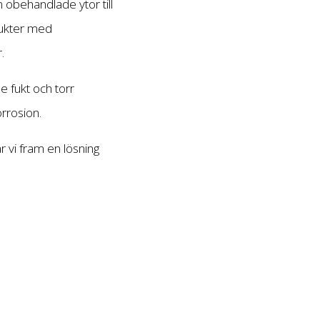
n obehandlade ytor till
odukter med
.
e fukt och torr
orrosion.
 vi fram en lösning