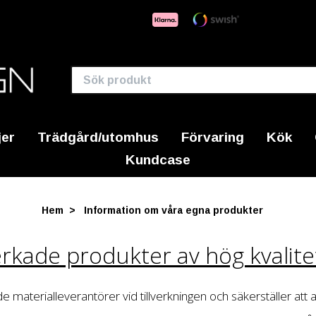
jer
Trädgård/utomhus
Förvaring
Kök
Kundcase
Hem
Information om våra egna produkter
erkade produkter av hög kvalite
e materialleverantörer vid tillverkningen och säkerställer att a