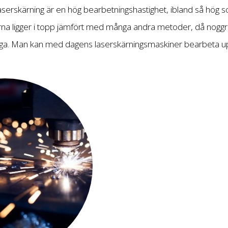
serskärning är en hög bearbetningshastighet, ibland så hög s
rna ligger i topp jämfört med många andra metoder, då nogg
nliga. Man kan med dagens laserskärningsmaskiner bearbeta up