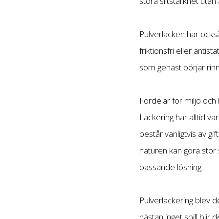
stora slitstarkhet uta
Pulverlacken har ocks
friktionsfri eller anti
som genast börjar rinn
Fördelar för miljö och 
Lackering har alltid va
består vanligtvis av g
naturen kan göra stor 
passande lösning.
Pulverlackering blev 
nästan inget spill bli