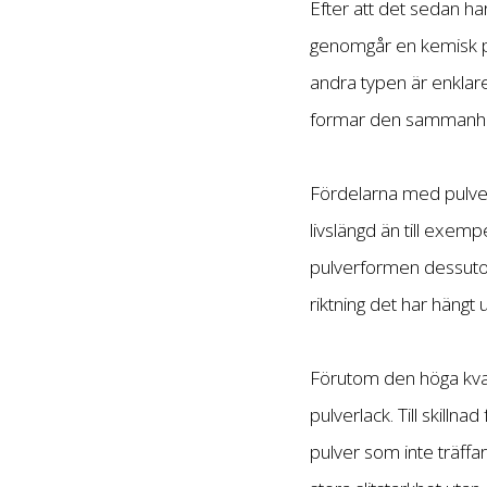
Efter att det sedan har
genomgår en kemisk pr
andra typen är enklar
formar den sammanhä
Fördelarna med pulver
livslängd än till exem
pulverformen dessutom
riktning det har hängt 
Förutom den höga kval
pulverlack. Till skillna
pulver som inte träffa