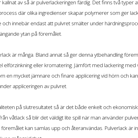
 kallnat av så är pulverlackeringen färdig. Det finns två typer a
ocess där olika ingredienser skapar polymerer som ger lack
e och innebär endast att pulvret smälter under härdningsproc
ngande ytan på föremålet.
lack är många. Bland annat så ger denna ytbehandling förem
pel elförzinkning eller kromatering. Jämfört med lackering med v
 en mycket jämnare och finare applicering vid hörn och kante
under appliceringen av pulvret.
iteten på slutresultatet så är det både enkelt och ekonomisk
d från våtlack så blir det väldigt lite spill när man använder pul
r föremålet kan samlas upp och återanvändas. Pulverlack är int