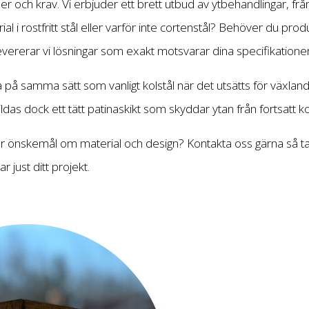
er och krav. Vi erbjuder ett brett utbud av ytbehandlingar, frå
al i rostfritt stål eller varför inte cortenstål? Behöver du pr
vererar vi lösningar som exakt motsvarar dina specifikationer
a på samma sätt som vanligt kolstål när det utsätts för växland
ldas dock ett tätt patinaskikt som skyddar ytan från fortsatt k
r önskemål om material och design? Kontakta oss gärna så tar
 just ditt projekt.