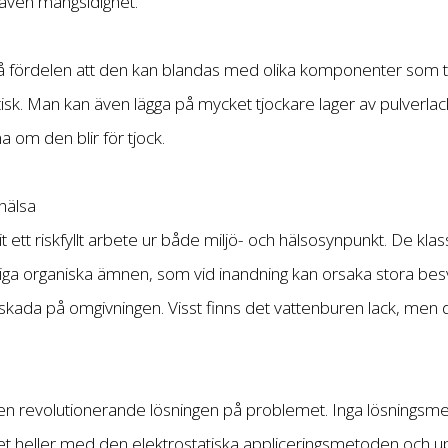
n även mångsidighet.
å fördelen att den kan blandas med olika komponenter som ti
statisk. Man kan även lägga på mycket tjockare lager av pulverla
a om den blir för tjock.
hälsa
rit ett riskfyllt arbete ur både miljö- och hälsosynpunkt. De kl
iftiga organiska ämnen, som vid inandning kan orsaka stora besv
skada på omgivningen. Visst finns det vattenburen lack, men det
den revolutionerande lösningen på problemet. Inga lösningsme
r det heller med den elektrostatiska appliceringsmetoden och 