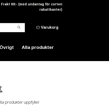
Frakt 69:- (med undantag för corten
rabattkanter)
Varukorg
Övrigt
Alla produkter
t
lla produkter uppfyller