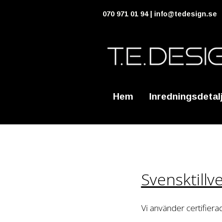
070 971 01 94 |
info@tedesign.se
Hem
Inredningsdetal
Svensktillv
Vi använder certifierad