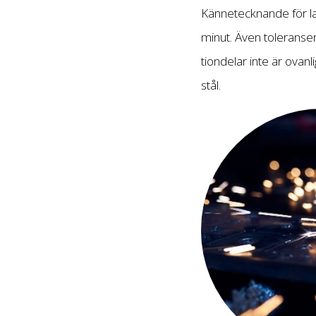
Kännetecknande för la
minut. Även toleranse
tiondelar inte är ova
stål.