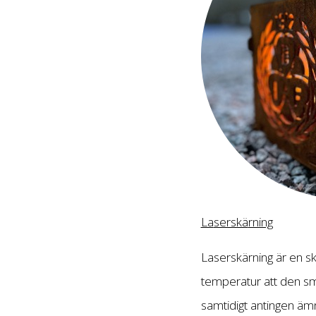
La
serskä
rning
Laserskärning är en sk
temperatur att den smä
samtidigt antingen ämn