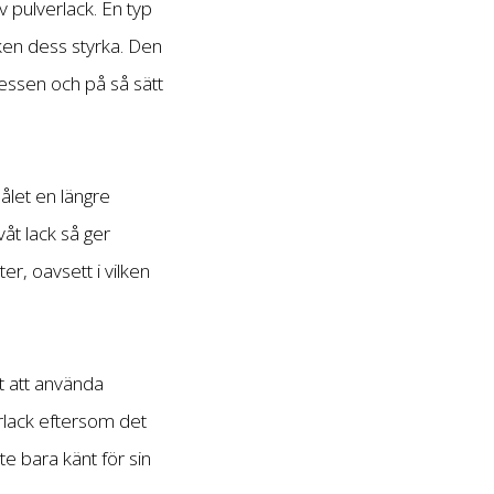
v pulverlack. En typ
en dess styrka. Den
essen och på så sätt
ålet en längre
åt lack så ger
r, oavsett i vilken
t att använda
verlack eftersom det
e bara känt för sin