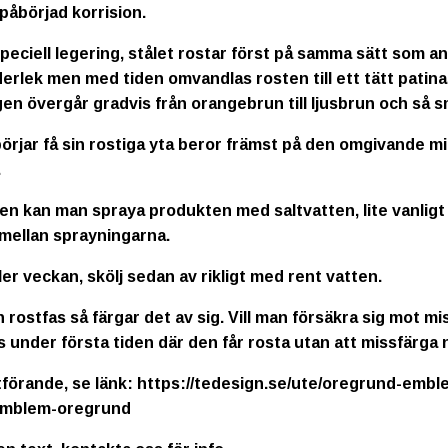
 påbörjad korrision.
peciell legering, stålet rostar först på samma sätt som an
erlek men med tiden omvandlas rosten till ett tätt patin
rgen övergår gradvis från orangebrun till ljusbrun och s
börjar få sin rostiga yta beror främst på den omgivande m
.
en kan man spraya produkten med saltvatten, lite vanligt
 mellan sprayningarna.
er veckan, skölj sedan av rikligt med rent vatten.
in rostfas så färgar det av sig. Vill man försäkra sig mot 
s under första tiden där den får rosta utan att missfärga 
utförande, se länk:
https://tedesign.se/ute/oregrund-embl
/emblem-oregrund