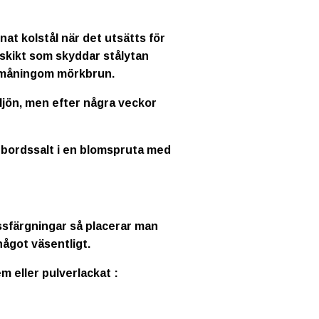
nat kolstål när det utsätts för
askikt som skyddar stålytan
å småningom mörkbrun.
iljön, men efter några veckor
 bordssalt i en blomspruta med
missfärgningar så placerar man
något väsentligt.
em
eller pulverlackat :