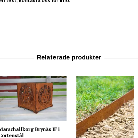
 text, kontakta oss för info.
Marschallkorg Brynäs IF i
Cortenstål