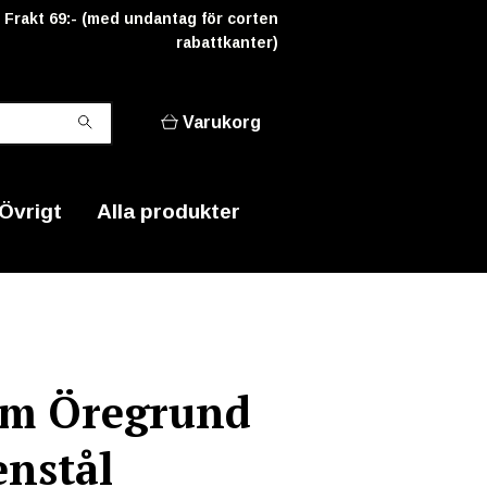
Frakt 69:- (med undantag för corten
rabattkanter)
Varukorg
Övrigt
Alla produkter
m Öregrund
enstål