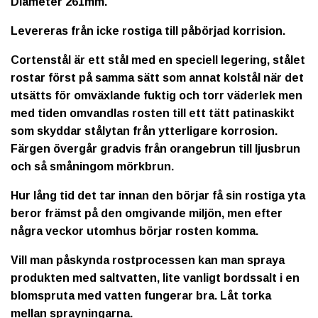
Diameter 261mm.
Levereras från icke rostiga till påbörjad korrision.
Cortenstål är ett stål med en speciell legering, stålet
rostar först på samma sätt som annat kolstål när det
utsätts för omväxlande fuktig och torr väderlek men
med tiden omvandlas rosten till ett tätt patinaskikt
som skyddar stålytan från ytterligare korrosion.
Färgen övergår gradvis från orangebrun till ljusbrun
och så småningom mörkbrun.
Hur lång tid det tar innan den börjar få sin rostiga yta
beror främst på den omgivande miljön, men efter
några veckor utomhus börjar rosten komma.
Vill man påskynda rostprocessen kan man spraya
produkten med saltvatten, lite vanligt bordssalt i en
blomspruta med vatten fungerar bra. Låt torka
mellan sprayningarna.