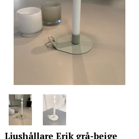
Ljushållare Erik grå-beige