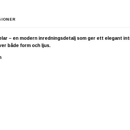
SIONER
 delar – en modern inredningsdetalj som ger ett elegant in
ver både form och ljus.
m