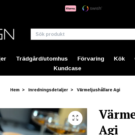
jer
Trädgård/utomhus
Förvaring
Kök
Kundcase
Hem
Inredningsdetaljer
Värmeljushållare Agi
Värme
Agi