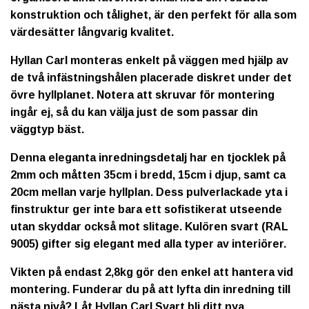
konstruktion och tålighet, är den perfekt för alla som
värdesätter långvarig kvalitet.
Hyllan Carl monteras enkelt på väggen med hjälp av
de två infästningshålen placerade diskret under det
övre hyllplanet. Notera att skruvar för montering
ingår ej, så du kan välja just de som passar din
väggtyp bäst.
Denna eleganta inredningsdetalj har en tjocklek på
2mm och måtten 35cm i bredd, 15cm i djup, samt ca
20cm mellan varje hyllplan. Dess pulverlackade yta i
finstruktur ger inte bara ett sofistikerat utseende
utan skyddar också mot slitage. Kulören svart (RAL
9005) gifter sig elegant med alla typer av interiörer.
Vikten på endast 2,8kg gör den enkel att hantera vid
montering. Funderar du på att lyfta din inredning till
nästa nivå? Låt Hyllan Carl Svart bli ditt nya