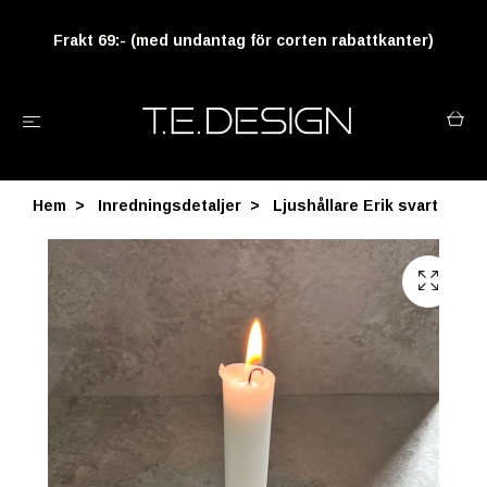
Frakt 69:- (med undantag för corten rabattkanter)
Hem
Inredningsdetaljer
Ljushållare Erik svart