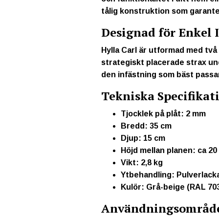
tålig konstruktion som garante
Designad för Enkel 
Hylla Carl är utformad med två
strategiskt placerade strax und
den infästning som bäst passar
Tekniska Specifikat
Tjocklek på plåt:
2 mm
Bredd:
35 cm
Djup:
15 cm
Höjd mellan planen:
ca 20
Vikt:
2,8 kg
Ytbehandling:
Pulverlack
Kulör:
Grå-beige (RAL 703
Användningsområd