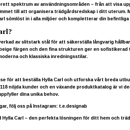
t brett spektrum av användningsområden – från att visa up
mmet till att organisera trädgårdsredskap i ditt uterum. 
rl sömlöst in i alla miljöer och kompletterar din befintliga
arl?
verkad av slitstark stål för att säkerställa långvarig hållba
eige färgen och den fina strukturen ger en sofistikerad to
oderna och klassiska inredningsstilar.
.se
för att beställa Hylla Carl och utforska vårt breda ut
118 nöjda kunder och en växande produktkatalog är vi dedi
ppfyller dina unika behov.
gar, följ oss på Instagram:
t.e.designab
ed Hylla Carl – den perfekta lösningen för ditt hem och trä