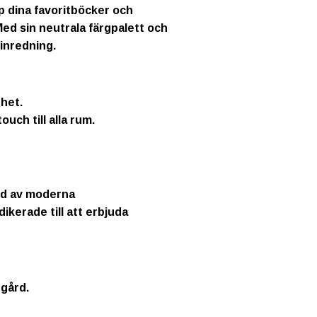
p dina favoritböcker och
Med sin neutrala färgpalett och
 inredning.
rhet.
uch till alla rum.
bud av moderna
kerade till att erbjuda
dgård.