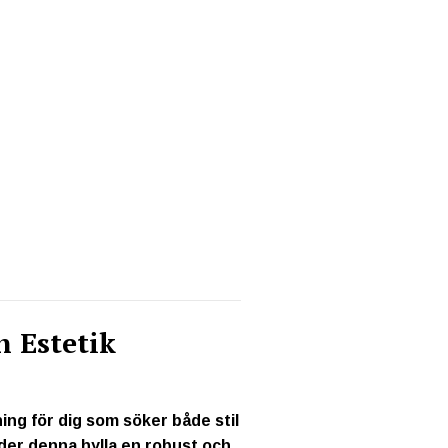
h Estetik
ning för dig som söker både stil
juder denna hylla en robust och