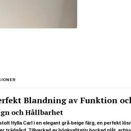
SIONER
erfekt Blandning av Funktion oc
ign och Hållbarhet
stolt
Hylla Carl
i en elegant grå-beige färg, en perfekt lös
ller trädgård. Tillverkad av högkvalitativ bockad plåt, erb