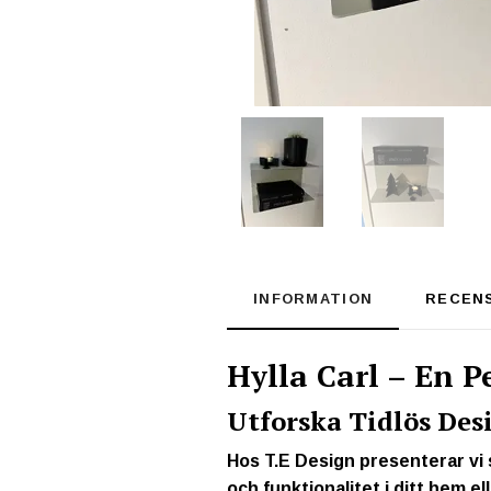
INFORMATION
RECEN
Hylla Carl – En P
Utforska Tidlös Des
Hos T.E Design presenterar vi 
och funktionalitet i ditt hem e